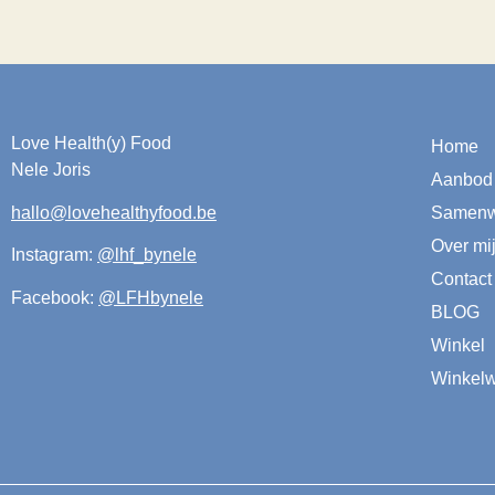
Love Health(y) Food
Home
Nele Joris
Aanbod
hallo@lovehealthyfood.be
Samenw
Over mi
Instagram:
@lhf_bynele
Contact
Facebook:
@LFHbynele
BLOG
Winkel
Winkel