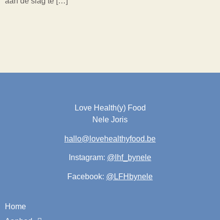
aan de slag te […]
Love Health(y) Food
Nele Joris
hallo@lovehealthyfood.be
Instagram:
@lhf_bynele
Facebook:
@LFHbynele
Home