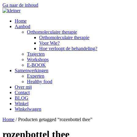
Ga naar de inhoud
Home
Aanbod
Orthomoleculaire therapie
Orthomoleculaire therapie
Voor Wie?
Hoe verloopt de behandeling?
Trajecten
Workshops
E-BOOK
Samenwerkingen
Experten
Healthy food
Over mij
Contact
BLOG
Winkel
Winkelwagen
Home
/ Producten getagged “rozenbottel thee”
rozenbottel thee