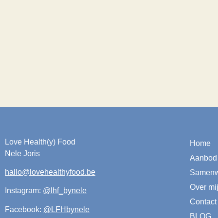
Love Health(y) Food
Home
Nele Joris
Aanbod
hallo@lovehealthyfood.be
Samenw
Over mi
Instagram:
@lhf_bynele
Contact
Facebook:
@LFHbynele
BLOG